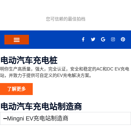
跳
至
内
您可信赖的最佳拍档
容
F
T
G
I
P
a
w
o
n
i
c
i
o
s
n
关于我们
联系我们
e
t
g
t
t
b
t
l
a
e
电动汽车充电桩
o
e
e
g
r
o
r
r
e
k
a
s
明你生产高质量，强大，完全认证，安全和稳定的AC和DC EV充电
-
m
t
站，并致力于提供可自定义的EV充电解决方案。
f
了解更多
电动汽车充电站制造商
Mingni EV充电站制造商