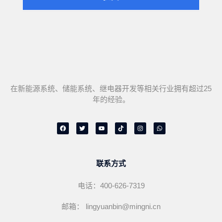
在新能源系统、储能系统、继电器开发等相关行业拥有超过25
年的经验。
F
T
Y
T
I
W
a
w
o
i
n
h
c
i
u
k
s
a
e
t
t
t
t
t
b
t
u
o
a
s
o
e
b
k
g
a
o
r
e
r
p
联系方式
k
a
p
m
电话：400-626-7319
邮箱： lingyuanbin@mingni.cn